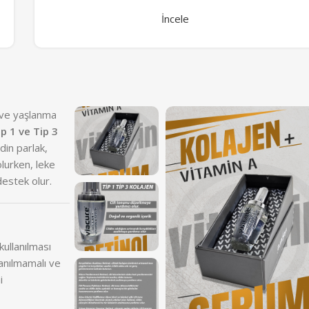
İncele
ı ve yaşlanma
ip 1 ve Tip 3
ldin parlak,
lurken, leke
destek olur.
kullanılması
lanılmamalı ve
i