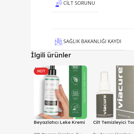
CILT SORUNU
SAĞLIK BAKANLIĞI KAYDI
İlgili ürünler
HOT
Beyazlatıcı Leke Kremi
Cilt Temizleyici To
200ML
100 ML