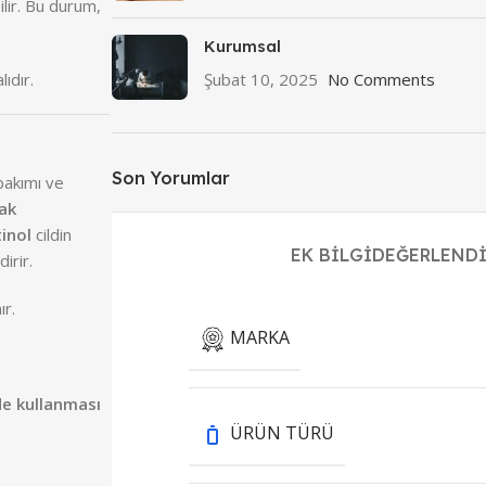
bilir. Bu durum,
Kurumsal
lıdır.
Şubat 10, 2025
No Comments
Son Yorumlar
bakımı ve
rak
tinol
cildin
EK BILGI
DEĞERLENDI
irir.
ır.
MARKA
e kullanması
ÜRÜN TÜRÜ