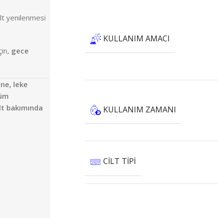
ilt yenilenmesi
KULLANIM AMACI
çin,
gece
ne, leke
nüm
lt bakımında
KULLANIM ZAMANI
CILT TIPI