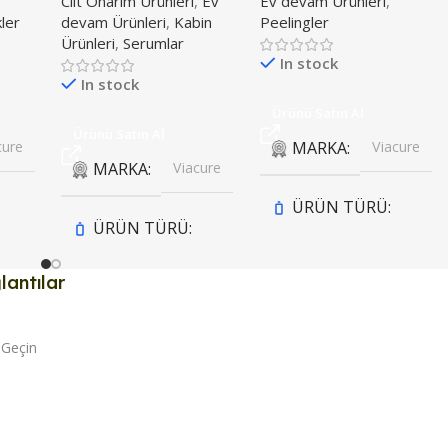
Cilt Onarım Ürünleri
,
Ev
Ev devam Ürünleri
,
ler
devam Ürünleri
,
Kabin
Peelingler
Ürünleri
,
Serumlar
In stock
In stock
Ürünü Satın Al
Ürünü Satın Al
cure
MARKA
Viacure
MARKA
Viacure
ÜRÜN TÜRÜ
ÜRÜN TÜRÜ
Krem
,
lantılar
Jel
Peeling
,
Yağ
 Geçin
KULLANIM
KULLANIM
ZAMANI
ZAMANI
Duş Öncesi
,