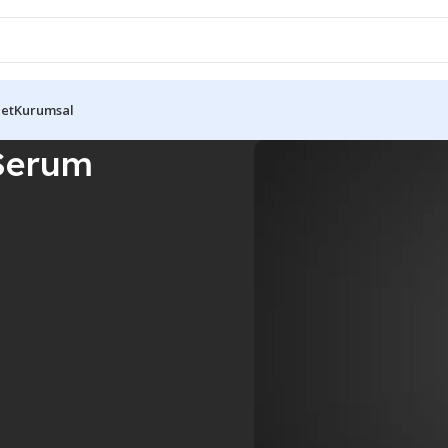
let
Kurumsal
 Serum