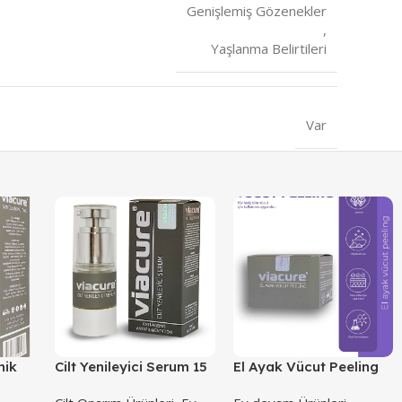
Genişlemiş Gözenekler
,
Yaşlanma Belirtileri
Var
nik
Cilt Yenileyici Serum 15
El Ayak Vücut Peeling
ML
100 ML