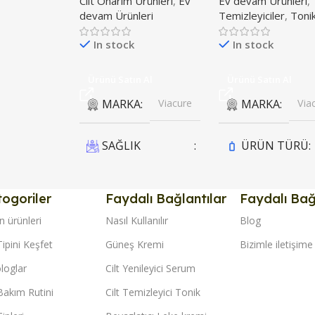
Cilt Onarım Ürünleri
,
Ev
Ev devam Ürünleri
,
devam Ürünleri
Temizleyiciler
,
Tonik
In stock
In stock
Ürünü Satın Al
Ürünü Satın Al
MARKA
Viacure
MARKA
Via
SAĞLIK
ÜRÜN TÜRÜ
BAKANLIĞI KAYDI
Sprey
,
ogoriler
Faydalı Bağlantılar
Faydalı Bağ
Var
Tonik
n ürünleri
Nasıl Kullanılır
Blog
ÜRÜN TÜRÜ
Tipini Keşfet
Güneş Kremi
Bizimle iletişime
KULLANIM
ZAMANI
loglar
Cilt Yenileyici Serum
Krem
 Bakım Rutini
Cilt Temizleyici Tonik
Gündüz & Gece
KULLANIM
,