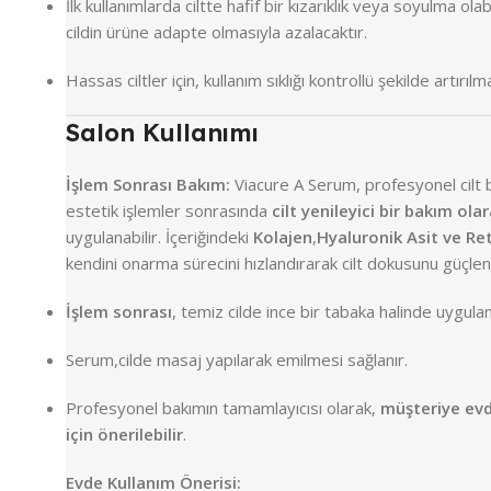
İlk kullanımlarda ciltte hafif bir kızarıklık veya soyulma ola
cildin ürüne adapte olmasıyla azalacaktır.
Hassas ciltler için, kullanım sıklığı kontrollü şekilde artırılma
Salon Kullanımı
İşlem Sonrası Bakım:
Viacure A Serum, profesyonel cilt 
estetik işlemler sonrasında
cilt yenileyici bir bakım ola
uygulanabilir. İçeriğindeki
Kolajen
,
Hyaluronik Asit ve Re
kendini onarma sürecini hızlandırarak cilt dokusunu güçlend
İşlem sonrası
, temiz cilde ince bir tabaka halinde uygulan
Serum,cilde masaj yapılarak emilmesi sağlanır.
Profesyonel bakımın tamamlayıcısı olarak,
müşteriye evd
için önerilebilir
.
Evde Kullanım Önerisi: