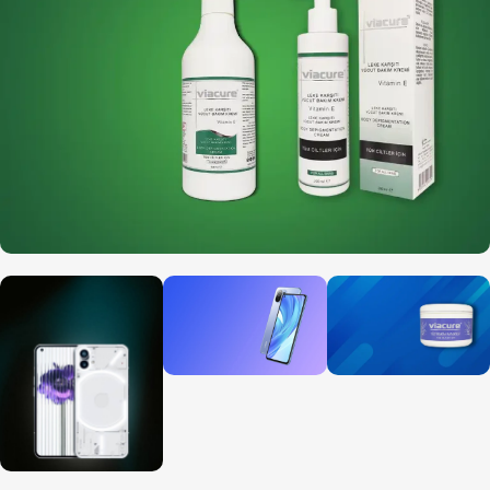
Masaj Yağı
200 / 500 ML
Beyazlatıcı Leke
Kremi
300 ML
300 ML
Yüz
Yosunlu
Bakım
Yüz