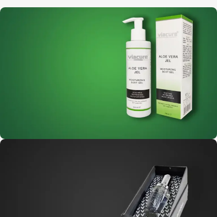
200 ML
Kayısı Özlü Peeling
200 ML
Aloe Vera Jel