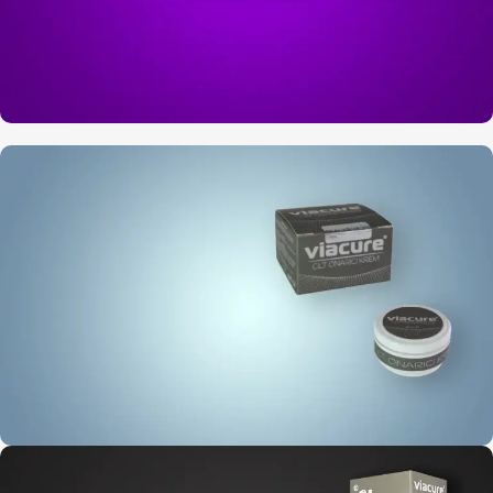
100 ML
El Ayak Vücut Peeling
50 / 300 ML