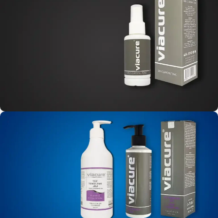
Cilt Onarıcı Krem
100 ML
Cit temizleyici Tonik