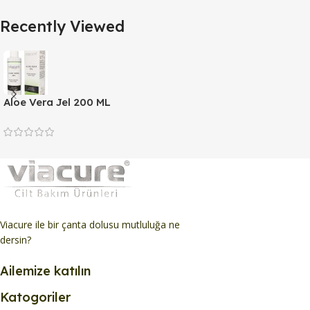
Maskesi
Bakım
500 ML
Maskesi
Recently Viewed
Peeling
Geel
Aloe Vera Jel 200 ML
Viacure ile bir çanta dolusu mutluluğa ne
dersin?
Ailemize katılın
Katogoriler