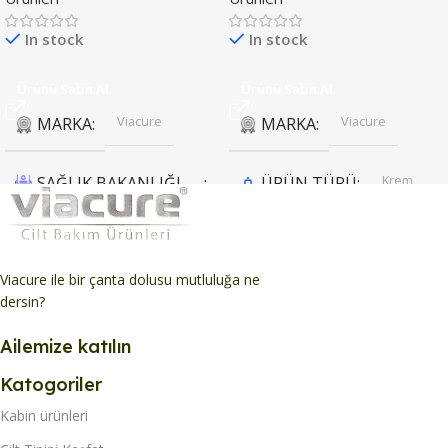
In stock
In stock
Ürünü Satın Al
Ürünü Satın Al
Viacure
Viacure
MARKA
MARKA
Krem
SAĞLIK BAKANLIĞI
ÜRÜN TÜRÜ
KAYDI
KULLANIM ZAMANI
Var
Viacure ile bir çanta dolusu mutluluğa ne
Günlük Kullanım
dersin?
Krem
ÜRÜN TÜRÜ
Ailemize katılın
KULLANIM AMACI
KULLANIM AMACI
Katogoriler
Onarıcı Bakım
Kabin ürünleri
Aydınlatma & Leke Karşıtı