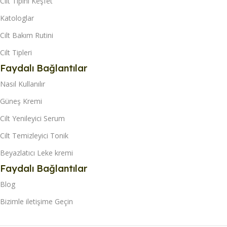
Cilt Tipini Keşfet
CILT TIPI
KULLANIM ZAMANI
Katologlar
Tüm Cilt Tipleri
Cilt Bakım Rutini
Duş Sonrası
,
Cilt Tipleri
CILT SORUNU
Gece
Faydalı Bağlantılar
Nasıl Kullanılır
Çatlaklar & Yara İzleri
CILT TIPI
,
Güneş Kremi
Hassasiyet & Kızarıklık
Tüm Cilt Tipleri
Cilt Yenileyici Serum
SAĞLIK BAKANLIĞI
Cilt Temizleyici Tonik
CILT SORUNU
KAYDI
Beyazlatıcı Leke kremi
Cilt Lekeleri
Var
Faydalı Bağlantılar
Blog
Bizimle iletişime Geçin